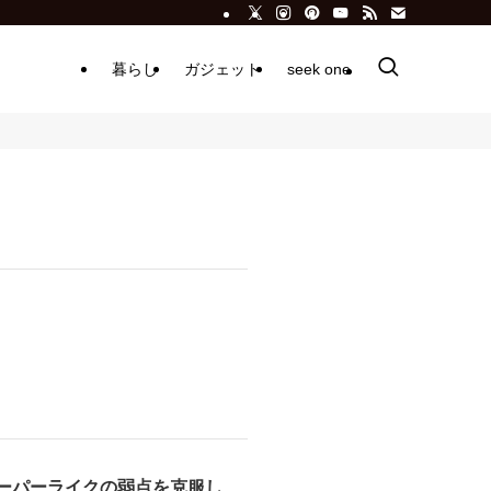
暮らし
ガジェット
seek one
ーパーライクの弱点を克服し