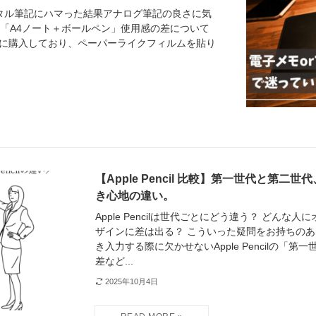
タル筆記にハマった結果アナログ筆記の良さに気
cil」と「A4ノート＋ボールペン」使用感の差について
cil２を同時に購入しており、ペーパーライクフィルムを貼り
【Apple Pencil 比較】第一世代と第
き心地の違い。
Apple Pencilは世代ごとにどう違う？ どん
ザインに差は出る？ こういった疑問をお持ちのあな
き入力する際に欠かせないApple Pencilの「
差など...
2025年10月4日