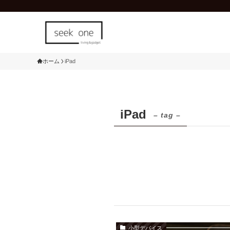
ホーム
iPad
iPad
– tag –
小型デバイス