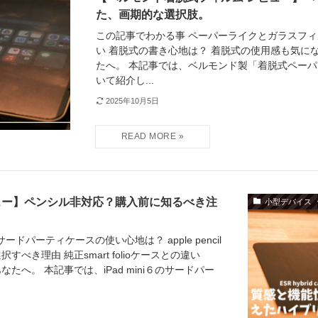
た、画期的な選択肢。
この記事でわかる事 ペーパーライクとガラスフ
い 着脱式の書き心地は？ 着脱式の使用感も気に
たへ。 本記事では、ベルモンド製「着脱式ペー
いて紹介し...
2025年10月5日
ス レビュー】ペンシル非対応？購入前に知るべき注
小型デバイス
サードパーティケースの使い心地は？ apple pencil
べき理由 純正smart folioケースとの違い
たへ。 本記事では、iPad mini６のサードパー