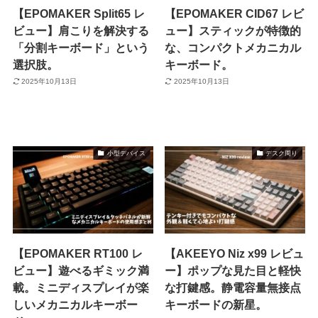
【EPOMAKER Split65 レ
【EPOMAKER CID67 レビ
ビュー】肩こりを解決する
ュー】スティックが特徴的
「分割キーボード」という
な、コンパクトメカニカル
選択肢。
キーボード。
2025年10月13日
2025年10月13日
小型デバイス
デスク周り
【EPOMAKER RT100 レ
【AKEEYO Niz x99 レビュ
ビュー】遊べるギミック満
ー】ポップな見た目と軽快
載。ミニディスプレイが楽
な打鍵感。静電容量無接点
しいメカニカルキーボー
キーボードの新星。