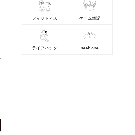
フィットネス
ゲーム雑記
ライフハック
seek one
販