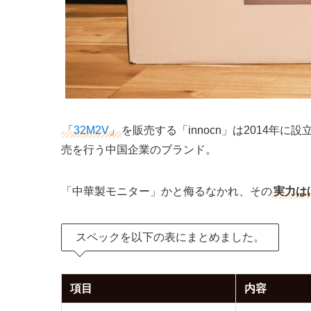
「
32M2V
」
を販売する「innocn」は2014
売を行う中国企業のブランド。
「中華製モニター」かと侮るなかれ、その
実力は
スペックを以下の表にまとめました。
項目
内容