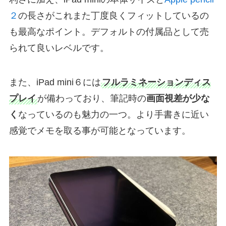
２
の長さがこれまた丁度良くフィットしているの
も最高なポイント。デフォルトの付属品として売
られて良いレベルです。
また、iPad mini６には
フルラミネーションディス
プレイ
が備わっており、筆記時の
画面視差が少な
く
なっているのも魅力の一つ。より手書きに近い
感覚でメモを取る事が可能となっています。